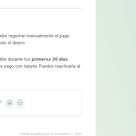
debe registrar manualmente el pago
ido el dinero.
ible durante los
primeros 30 días
.
 pago con tarjeta. Puedes reactivarla al
?
Yes
No
Última actualización el Noviembre 5, 2025